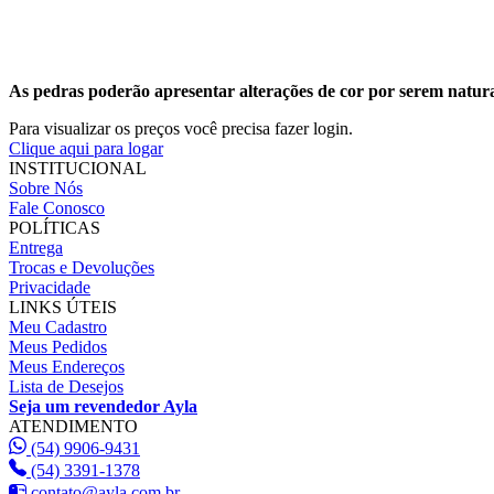
As pedras poderão apresentar alterações de cor por serem natura
Para visualizar os preços você precisa fazer login.
Clique aqui para logar
INSTITUCIONAL
Sobre Nós
Fale Conosco
POLÍTICAS
Entrega
Trocas e Devoluções
Privacidade
LINKS ÚTEIS
Meu Cadastro
Meus Pedidos
Meus Endereços
Lista de Desejos
Seja um revendedor Ayla
ATENDIMENTO
(54) 9906-9431
(54) 3391-1378
contato@ayla.com.br